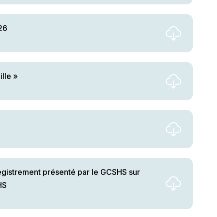
26
lle »
egistrement présenté par le GCSHS sur
HS