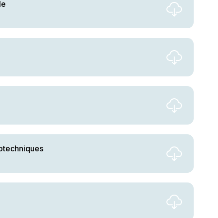
le
yrotechniques